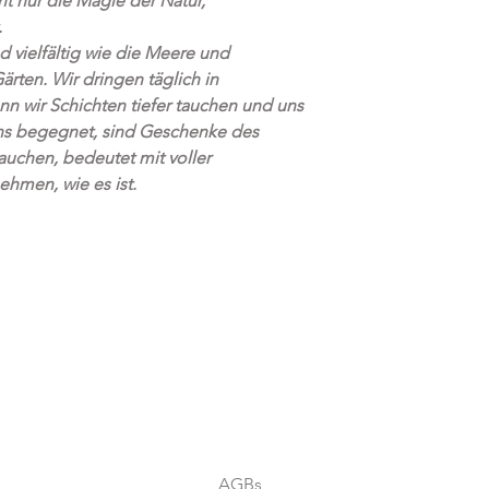
ht nur die Magie der Natur,
im Lieferumfang enth
Kostenloser Versand
.
*Farben können je 
d vielfältig wie die Meere und
Computermonitoren 
ärten. Wir dringen täglich in
variieren. Wir bemühe
n wir Schichten tiefer tauchen und uns
unsere Darstellungen
uns begegnet, sind Geschenke des
Wir glauben, dass de
tauchen, bedeutet mit voller
sein sollte! Wir biet
hmen, wie es ist.
Garantie.
AGBs