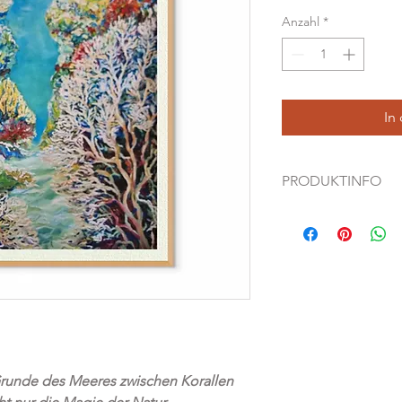
Anzahl
*
In
PRODUKTINFO
Fine Art Prints auf
Künstlerin: Dagmar 
Pigmentdruck in küns
tiefmattes, reflexions
mit einer charakteris
naturweiß 100% Bau
effektvoll und außer
Grammatur: 310 g/
Alle Drucke haben e
unde des Meeres zwischen Korallen
Das Bild zeigt das B