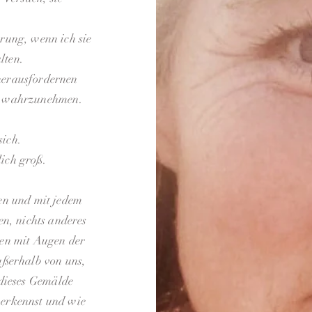
rung, wenn ich sie
lten.
herausfordernen
ls wahrzunehmen.
sich.
lich groß.
en und mit jedem
en, nichts anderes
hten mit Augen der
ußerhalb von uns,
 dieses Gemälde
 erkennst und wie