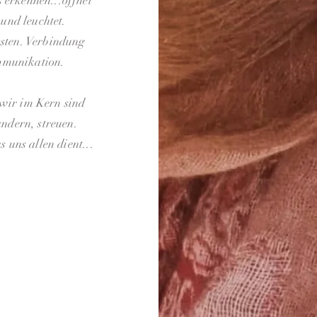
s erkennen...öffnet
und leuchtet.
sten. Verbindung
mmunikation.
 wir im Kern sind
andern, streuen.
 uns allen dient...