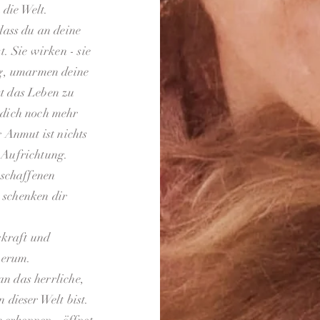
 die Welt.
dass du an deine
t. Sie wirken - sie
g, umarmen deine
t das Leben zu
 dich noch mehr
 Anmut ist nichts
 Aufrichtung.
eschaffenen
 schenken dir
rkraft und
herum.
an das herrliche,
dieser Welt bist.