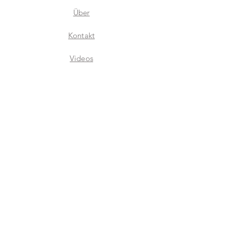
effort to ensure our representations
Über
are as accurate as possible.
We believe buying artwork should be
Kontakt
risk free! We proudly offer a 14 Day
Money Back Guarantee.
Videos
AGBs
Datenschutz
Impressum