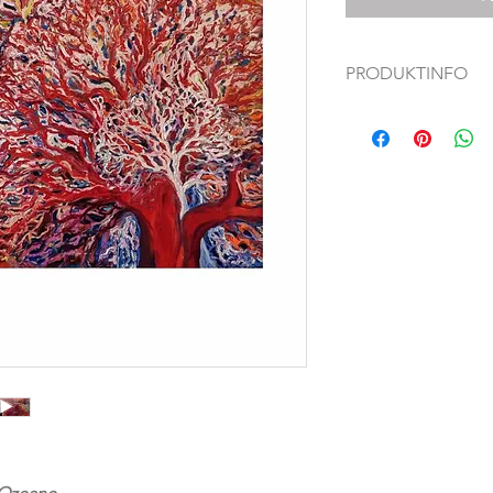
PRODUKTINFO
Original Ölgemälde 
Dieses Original-Kunstw
des QUADRIPTYCH 'Red
Fine Art Print erhältli
absolut einzigartig
handgemalt von Küns
47„ x 63“ (120 x 160 
Signaturmarke und Ech
auf der Rückseite de
Sichere und zuverläs
*Farben können je n
Computermonitoren 
variieren. Wir bemüh
so genau wie möglich
Wir glauben, dass de
sein sollte! Wir biet
Garantie.